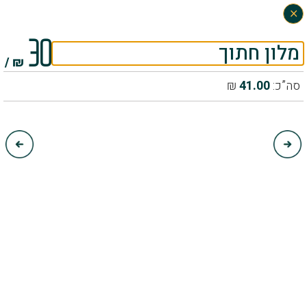
×
0
30
מלון חתוך
₪ /
סה”כ:
41.00
₪