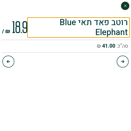
×
0
18.9
רוטב פאד תאי Blue
Elephant
₪ /
סה”כ:
41.00
₪